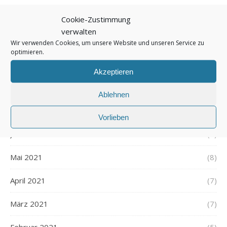
November 2021
(7)
Cookie-Zustimmung
verwalten
Oktober 2021
(6)
Wir verwenden Cookies, um unsere Website und unseren Service zu
optimieren.
September 2021
(7)
Akzeptieren
August 2021
(7)
Ablehnen
Juli 2021
(7)
Vorlieben
Juni 2021
(7)
Mai 2021
(8)
April 2021
(7)
März 2021
(7)