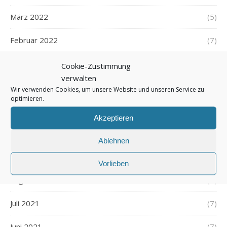
März 2022
(5)
Februar 2022
(7)
Januar 2022
(5)
Cookie-Zustimmung
verwalten
Dezember 2021
(7)
Wir verwenden Cookies, um unsere Website und unseren Service zu
optimieren.
November 2021
(7)
Akzeptieren
Oktober 2021
(6)
Ablehnen
September 2021
(7)
Vorlieben
August 2021
(7)
Juli 2021
(7)
Juni 2021
(7)