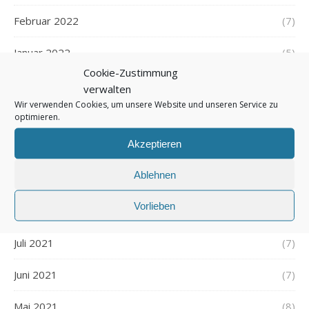
Februar 2022
(7)
Januar 2022
(5)
Cookie-Zustimmung
Dezember 2021
(7)
verwalten
Wir verwenden Cookies, um unsere Website und unseren Service zu
November 2021
(7)
optimieren.
Akzeptieren
Oktober 2021
(6)
Ablehnen
September 2021
(7)
Vorlieben
August 2021
(7)
Juli 2021
(7)
Juni 2021
(7)
Mai 2021
(8)