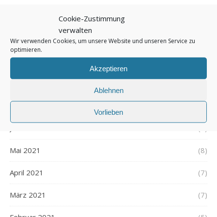
November 2021
(7)
Cookie-Zustimmung
verwalten
Oktober 2021
(6)
Wir verwenden Cookies, um unsere Website und unseren Service zu
optimieren.
September 2021
(7)
Akzeptieren
August 2021
(7)
Ablehnen
Juli 2021
(7)
Vorlieben
Juni 2021
(7)
Mai 2021
(8)
April 2021
(7)
März 2021
(7)