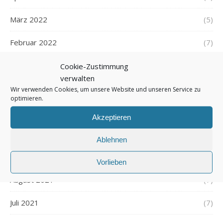
März 2022
(5)
Februar 2022
(7)
Januar 2022
(5)
Cookie-Zustimmung
verwalten
Dezember 2021
(7)
Wir verwenden Cookies, um unsere Website und unseren Service zu
optimieren.
November 2021
(7)
Akzeptieren
Oktober 2021
(6)
Ablehnen
September 2021
(7)
Vorlieben
August 2021
(7)
Juli 2021
(7)