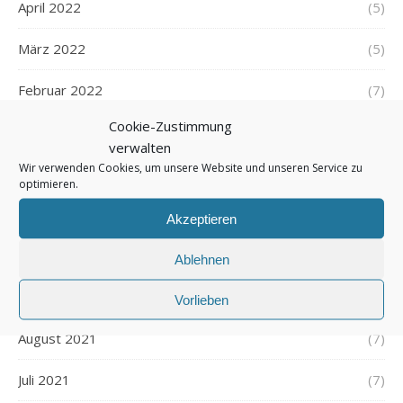
April 2022
(5)
März 2022
(5)
Februar 2022
(7)
Cookie-Zustimmung
Januar 2022
(5)
verwalten
Wir verwenden Cookies, um unsere Website und unseren Service zu
Dezember 2021
(7)
optimieren.
November 2021
(7)
Akzeptieren
Oktober 2021
(6)
Ablehnen
September 2021
(7)
Vorlieben
August 2021
(7)
Juli 2021
(7)