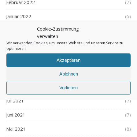
Februar 2022
(7)
Januar 2022
(5)
Cookie-Zustimmung
Dezember 2021
(7)
verwalten
Wir verwenden Cookies, um unsere Website und unseren Service zu
November 2021
(7)
optimieren.
Oktober 2021
(6)
Akzeptieren
September 2021
(7)
Ablehnen
August 2021
(7)
Vorlieben
Juli 2021
(7)
Juni 2021
(7)
Mai 2021
(8)