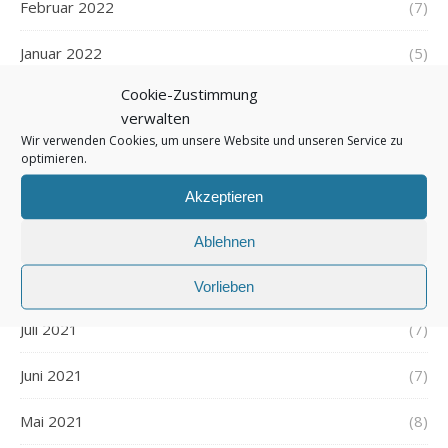
Februar 2022
(7)
Januar 2022
(5)
Cookie-Zustimmung
Dezember 2021
(7)
verwalten
Wir verwenden Cookies, um unsere Website und unseren Service zu
November 2021
(7)
optimieren.
Oktober 2021
(6)
Akzeptieren
September 2021
(7)
Ablehnen
August 2021
(7)
Vorlieben
Juli 2021
(7)
Juni 2021
(7)
Mai 2021
(8)