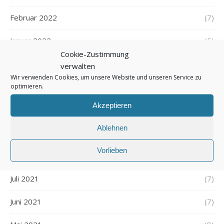
Februar 2022
(7)
Januar 2022
(5)
Cookie-Zustimmung
Dezember 2021
(7)
verwalten
Wir verwenden Cookies, um unsere Website und unseren Service zu
November 2021
optimieren.
(7)
Akzeptieren
Oktober 2021
(6)
Ablehnen
September 2021
(7)
Vorlieben
August 2021
(7)
Juli 2021
(7)
Juni 2021
(7)