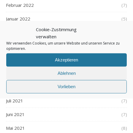
Februar 2022
(7)
Januar 2022
(5)
Cookie-Zustimmung
Dezember 2021
(7)
verwalten
Wir verwenden Cookies, um unsere Website und unseren Service zu
November 2021
(7)
optimieren.
Oktober 2021
(6)
Akzeptieren
September 2021
(7)
Ablehnen
Vorlieben
August 2021
(7)
Juli 2021
(7)
Juni 2021
(7)
Mai 2021
(8)