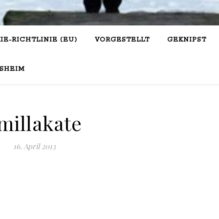
IE-RICHTLINIE (EU)
VORGESTELLT
GEKNIPST
SHEIM
millakate
16. April 2013