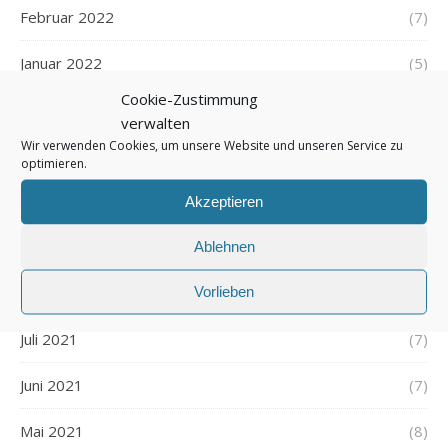
Februar 2022
(7)
Januar 2022
(5)
Cookie-Zustimmung
Dezember 2021
(7)
verwalten
Wir verwenden Cookies, um unsere Website und unseren Service zu
November 2021
(7)
optimieren.
Oktober 2021
(6)
Akzeptieren
September 2021
(7)
Ablehnen
Vorlieben
August 2021
(7)
Juli 2021
(7)
Juni 2021
(7)
Mai 2021
(8)