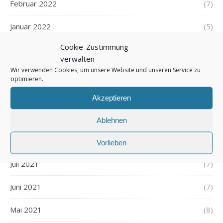
Februar 2022
(7)
Januar 2022
(5)
Cookie-Zustimmung
Dezember 2021
(7)
verwalten
Wir verwenden Cookies, um unsere Website und unseren Service zu
November 2021
(7)
optimieren.
Oktober 2021
(6)
Akzeptieren
September 2021
(7)
Ablehnen
August 2021
(7)
Vorlieben
Juli 2021
(7)
Juni 2021
(7)
Mai 2021
(8)