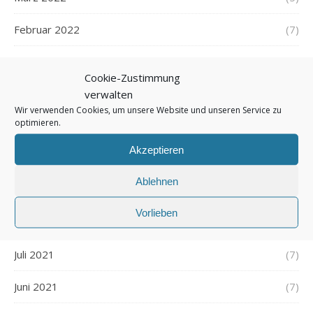
Februar 2022
(7)
Januar 2022
(5)
Cookie-Zustimmung
Dezember 2021
(7)
verwalten
Wir verwenden Cookies, um unsere Website und unseren Service zu
optimieren.
November 2021
(7)
Akzeptieren
Oktober 2021
(6)
Ablehnen
September 2021
(7)
Vorlieben
August 2021
(7)
Juli 2021
(7)
Juni 2021
(7)