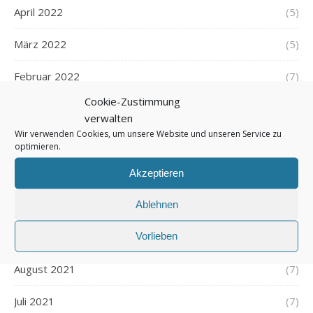
April 2022
(5)
März 2022
(5)
Februar 2022
(7)
Cookie-Zustimmung
Januar 2022
(5)
verwalten
Wir verwenden Cookies, um unsere Website und unseren Service zu
Dezember 2021
(7)
optimieren.
November 2021
(7)
Akzeptieren
Oktober 2021
(6)
Ablehnen
Vorlieben
September 2021
(7)
August 2021
(7)
Juli 2021
(7)