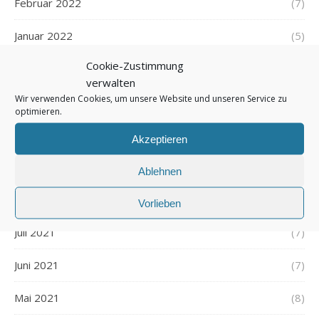
Februar 2022
(7)
Januar 2022
(5)
Cookie-Zustimmung
Dezember 2021
(7)
verwalten
Wir verwenden Cookies, um unsere Website und unseren Service zu
November 2021
(7)
optimieren.
Oktober 2021
(6)
Akzeptieren
September 2021
(7)
Ablehnen
August 2021
(7)
Vorlieben
Juli 2021
(7)
Juni 2021
(7)
Mai 2021
(8)