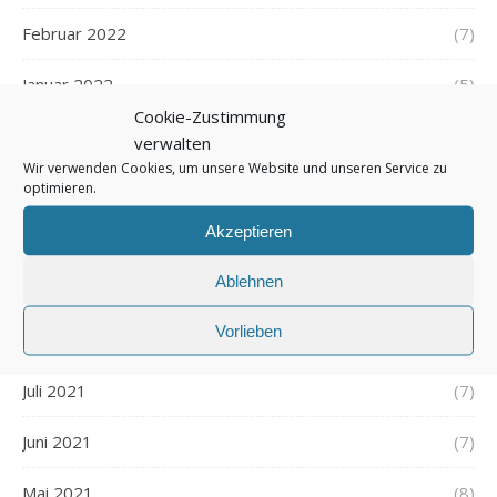
Februar 2022
(7)
Januar 2022
(5)
Cookie-Zustimmung
Dezember 2021
(7)
verwalten
Wir verwenden Cookies, um unsere Website und unseren Service zu
November 2021
(7)
optimieren.
Akzeptieren
Oktober 2021
(6)
Ablehnen
September 2021
(7)
Vorlieben
August 2021
(7)
Juli 2021
(7)
Juni 2021
(7)
Mai 2021
(8)