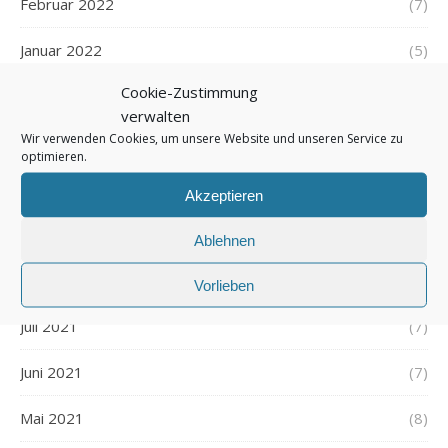
Februar 2022
(7)
Januar 2022
(5)
Cookie-Zustimmung
Dezember 2021
(7)
verwalten
Wir verwenden Cookies, um unsere Website und unseren Service zu
November 2021
(7)
optimieren.
Oktober 2021
(6)
Akzeptieren
September 2021
(7)
Ablehnen
August 2021
(7)
Vorlieben
Juli 2021
(7)
Juni 2021
(7)
Mai 2021
(8)