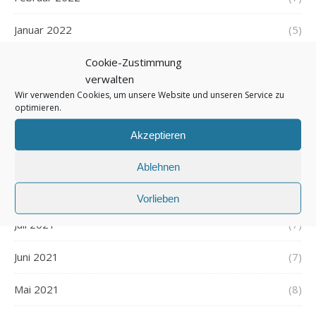
Januar 2022
(5)
Cookie-Zustimmung
Dezember 2021
(7)
verwalten
November 2021
(7)
Wir verwenden Cookies, um unsere Website und unseren Service zu
optimieren.
Oktober 2021
(6)
Akzeptieren
September 2021
(7)
Ablehnen
August 2021
(7)
Vorlieben
Juli 2021
(7)
Juni 2021
(7)
Mai 2021
(8)