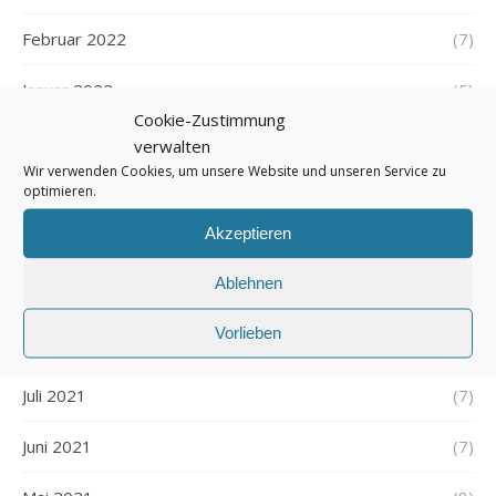
Februar 2022
(7)
Januar 2022
(5)
Cookie-Zustimmung
Dezember 2021
(7)
verwalten
Wir verwenden Cookies, um unsere Website und unseren Service zu
November 2021
optimieren.
(7)
Akzeptieren
Oktober 2021
(6)
Ablehnen
September 2021
(7)
Vorlieben
August 2021
(7)
Juli 2021
(7)
Juni 2021
(7)