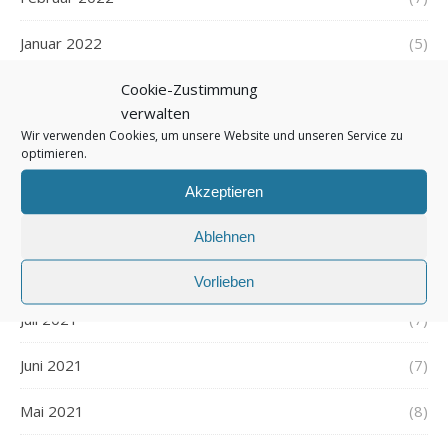
Januar 2022
(5)
Cookie-Zustimmung
Dezember 2021
(7)
verwalten
November 2021
(7)
Wir verwenden Cookies, um unsere Website und unseren Service zu
optimieren.
Oktober 2021
(6)
Akzeptieren
September 2021
(7)
Ablehnen
August 2021
(7)
Vorlieben
Juli 2021
(7)
Juni 2021
(7)
Mai 2021
(8)