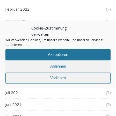
Februar 2022
(7)
Januar 2022
(5)
Cookie-Zustimmung
Dezember 2021
(7)
verwalten
Wir verwenden Cookies, um unsere Website und unseren Service zu
November 2021
optimieren.
(7)
Akzeptieren
Oktober 2021
(6)
Ablehnen
September 2021
(7)
Vorlieben
August 2021
(7)
Juli 2021
(7)
Juni 2021
(7)